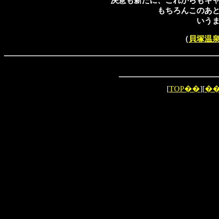
決意も新たに、これからもキ
もちろんこのあ
いう
（
貝塚温
[
TOP��
][
�